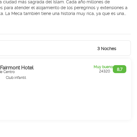
la ciudad más sagrada del Islam. Cada año millones de
 para atender el alojamiento de los peregrinos y extensiones a
ta. La Meca también tiene una historia muy rica, ya que es una
ad Media. En el centro de la ciudad de La Meca se encuentra la
bicada en el centro de la Mezquita Sagrada, todos los
do por Adán y reconstruido por Abraham y su hijo Ismael. Otros
 Rahma, la cueva Jabal Al Thur y la mezquita Masjid e Taneem. Sin
3 Noches
Fairmont Hotel
Muy bueno
8,7
24320
de Centro
Club infantil