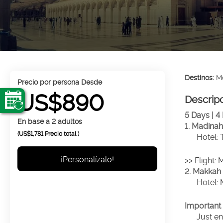
Destinos:
Me
precio por persona Desde
US$890
Descrip
5 Days | 4
En base a 2 adultos
1. Madinah 
(US$1,781
Precio total
)
Hotel: 
¡Personalízalo!
>> Flight:
2. Makkah 
Hotel: 
Important 
Just en