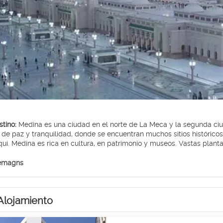
stino:
Medina es una ciudad en el norte de La Meca y la segunda ci
arios campos de batalla históricos
quí. Medina es rica en cultura, en patrimonio y museos. Vastas plant
 centros comerciales y salas de juego modernas abundan en esta ciu
 hogar de algunas de las más bellas playas de la luz del sol acarici
 emagns
co y rara vez visto. Es una ciudad llena de creatividad que compite 
h es el sitio arqueológico de la UNESCO Patrimonio de la Humanidad
 Al Hijir. Al entrar en el área, se encontrará rodeado de montañas 
Alojamiento