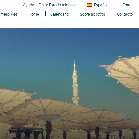
Ayuda
Dólar Estadounidense
Español
Entrar
omerciales
Home
Calendario
Sobre nosotros
Contacto