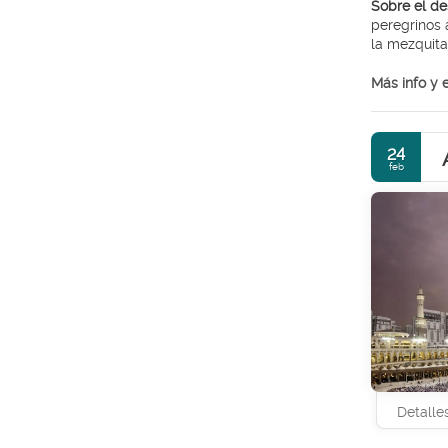
Sobre el de
peregrinos 
la mezquita
ciudad muy 
Mezquita Sa
Más info y
musulmanes 
sitios impo
lugar a dud
24
feb
Detalle