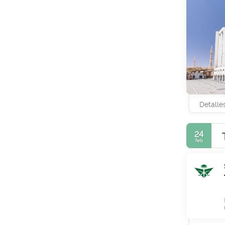
Detalle
24
feb