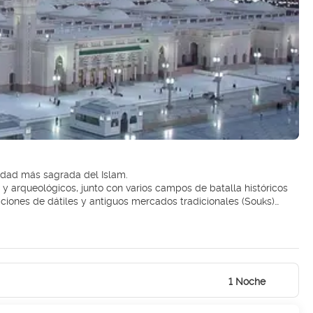
udad más sagrada del Islam.
aciones de dátiles y antiguos mercados tradicionales (Souks)
dad.
ando sus arrecifes de coral bajo el mar como una pintura de
con otras ciudades de todo el mundo.
 pre-islámico situado en la provincia de Al Madina. También se
interconectadas y acantilados rocosos separados en un paisaje
1 Noche