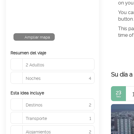
on you
You can
button.
This pa
time of
Ampliar mapa
Resumen del viaje
2 Adultos
Su día a
Noches
4
23
Esta idea incluye
feb
Destinos
2
Transporte
1
Alojamientos
2