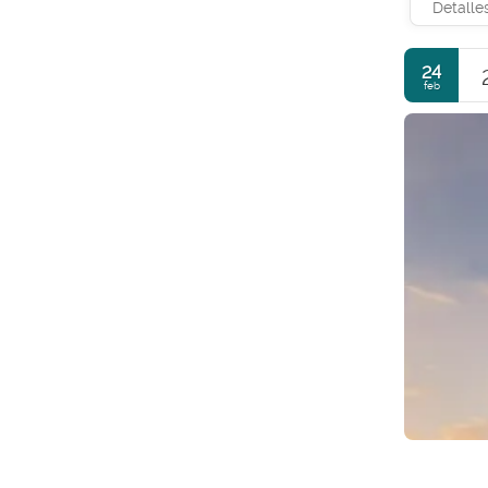
Detalle
24
feb