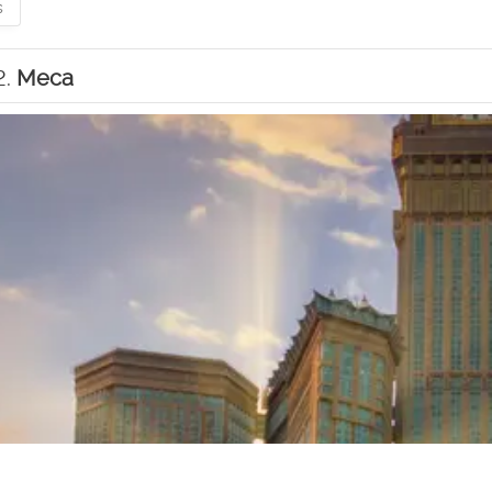
s
2.
Meca