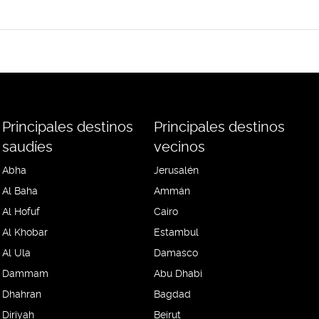
Principales destinos
Principales destinos
saudíes
vecinos
Abha
Jerusalén
Al Baha
Ammán
Al Hofuf
Cairo
Al Khobar
Estambul
Al Ula
Damasco
Dammam
Abu Dhabi
Dhahran
Bagdad
Diriyah
Beirut