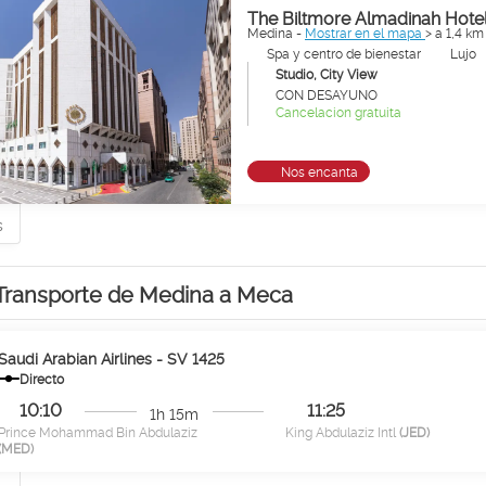
The Biltmore Almadinah Hote
Medina -
Mostrar en el mapa
> a 1,4 km
Spa y centro de bienestar
Lujo
Studio, City View
CON DESAYUNO
Cancelacion gratuita
Nos encanta
s
Transporte de Medina a Meca
Saudi Arabian Airlines - SV 1425
Directo
10:10
11:25
1h 15m
Prince Mohammad Bin Abdulaziz
King Abdulaziz Intl
(JED)
(MED)