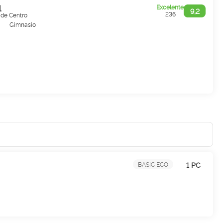
l
Excelente
9,2
236
 de Centro
Gimnasio
1 PC
BASIC ECO