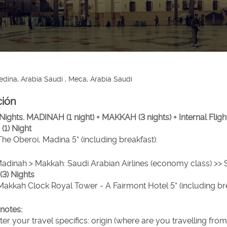
dina, Arabia Saudí , Meca, Arabia Saudí
ción
 Nights. MADINAH (1 night) + MAKKAH (3 nights) + Internal Fligh
(1) Night
The Oberoi, Madina 5* (including breakfast).
 Madinah > Makkah: Saudi Arabian Airlines (economy class) >> 
(3) Nights
Makkah Clock Royal Tower - A Fairmont Hotel 5* (including bre
notes:
ter your travel specifics: origin (where are you travelling fro