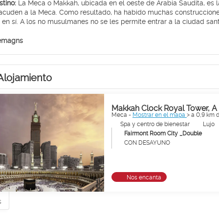
stino:
La Meca o Makkah, ubicada en el oeste de Arabia Saudita, es 
acuden a la Meca. Como resultado, ha habido muchas construcciones
 en sí. A los no musulmanes no se les permite entrar a la ciudad san
antigua que ha sido considerada sagrada desde principios de la Ed
grada, considerada el sitio más sagrado del Islam. La Kaaba está u
 emagns
rezan en dirección a Kaaba, se cree que originalmente fue construi
rtantes para visitar en La Meca son Mina, la colina de Arafat y Jabal
as, La Meca es uno de los lugares más espirituales de la Tierra.
Alojamiento
Makkah Clock Royal Tower, A 
Meca -
Mostrar en el mapa
> a 0,9 km 
Spa y centro de bienestar
Lujo
Fairmont Room City _Double
CON DESAYUNO
Nos encanta
s