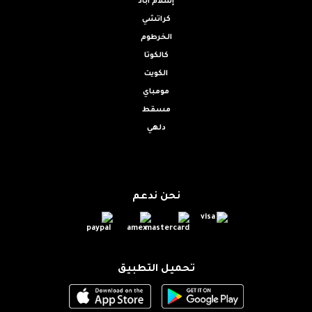
إسلام آباد
كراتشي
الخرطوم
كالكوتا
الكويت
مومباي
مسقط
دلهي
نحن ندعم
تحميل التطبيق