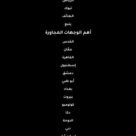
الرياض
تبوك
الطائف
ينبع
أهم الوجهات المجاورة
القدس
عمّان
القاهرة
إسطنبول
دمشق
أبو ظبي
بغداد
بيروت
كولومبو
دكا
الدوحة
دبي