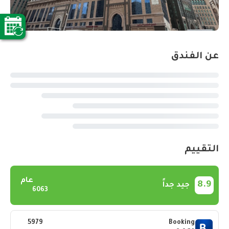
عن الفندق
التقييم
عام
8.9
جيد جداً
6063
5979
Booking