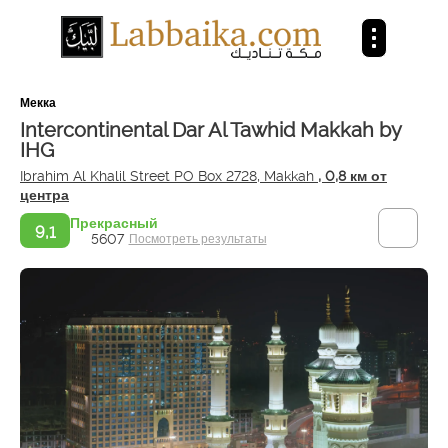
Мекка
Intercontinental Dar Al Tawhid Makkah by
IHG
Ibrahim Al Khalil Street PO Box 2728, Makkah
, 0,8 км от
центра
Прекрасный
9,1
5607
Посмотреть результаты