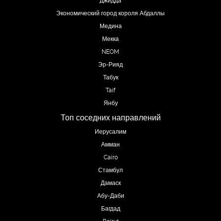
Экономический город короля Абдаллы
Медина
Мекка
NEOM
Эр-Рияд
Табук
Taif
Янбу
Топ соседних направлений
Иерусалим
Амман
Cairo
Стамбул
Дамаск
Абу-Даби
Багдад
Beirut