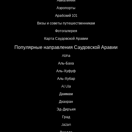
Аэропорты
Арабский 101
Визы и советы путешественникам
Фотогалерея
Карта Саудовской Аравии
Популярные направления Саудовской Аравии
Abha
Аль-Баха
Аль-Хуфуф
Аль-Хубар
Al Ula
Даммам
Дхахран
Эд-Диръия
Град
Jazan
Джидда