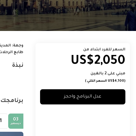
وجهة:
المدين
السعر للفرد ابتداء من
طابع الرحلات
US$2,050
نبذة
مبني على 2 بالغين
(US$4,100
السعر الكلي
)
عدل البرنامج واحجز
برنامجك 
03
1.
ديسمبر