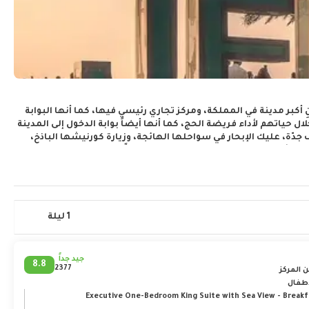
 أكبر مدينة في المملكة، ومركز تجاري رئيسي فيها، كما أنها البوابة
ل حياتهم لأداء فريضة الحج، كما أنها أيضاً بوابة الدخول إلى المدينة
 جدّة، عليك الإبحار في سواحلها الهائجة، وزيارة كورنيشها الباذخ،
 الأثرية والتاريخية. يعتبر قصر خزام معلماً يعكس جمال فن العمارة
العصرية، وسمي بخزام نسبة لأزهار الخزامى المحيطة به؛ امتدّت عملية بناء القصر من عام 1928 إلى عام 1932، وهو أول بناء بني باستخدام الحديد والإسمنت
ن، أما اليوم، فيعتبر القصر أحد أشهر متاحف المملكة العربية
ة، حيث يشكل مركز تجمع مراكز التسوق المبنيّة على جانبيه، والتي
فاخرة، ولا ننسى ذكر جمال ومثالية موقعه الذي يقسم إلى قسمين.
1 ليلة
جيد جداً
8.8
2377
أطفال
Executive One-Bedroom King Suite with Sea View - Breakfas