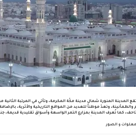
قع المدينة المنورة شمال مدينة مكّة المكرمة، وتأتي في المرتبة الثانية 
والطمأنينة، وتعدّ موطناً للعديد من المواقع التاريخية والأثرية، بالإضاف
تاحف، كما تُعرف المدينة بمزارع التمر الواسعة وأسواق تقليدية قديمة، ج
اء ينبع هو موطن بعض أجمل الشواطئ حيث تداعب أشعة الشمس حيدها المر
مدينة مليئة بالإبداع، وتنافس بذلك مدناً أخرى حول العالم. أمّا مدائن صالح
معلوات و الصور
يونيسكو لمواقع التراث العالمي وتقع في محافظة المدينة المنورة، وتع