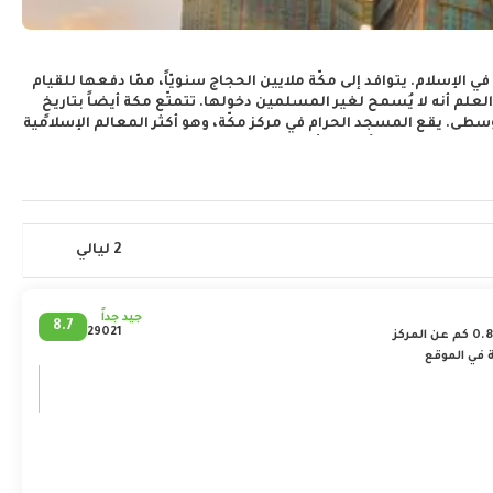
الإسلام. يتوافد إلى مكّة ملايين الحجاج سنويّاً، ممّا دفعها للقيام
لم أنه لا يُسمح لغير المسلمين دخولها. تتمتّع مكة أيضاً بتاريخٍ
 الوسطى. يقع المسجد الحرام في مركز مكّة، وهو أكثر المعالم الإسلامية
ا كقبلةٍ لهم، ويُعتقد بأنها بنيت لأول مرة على يد سيدنا آدم عليه
المواقع الرئيسية التي لا بد من زيارتها في مكّة جبل منى، وجبل
واقع الأيقونية إسلامياً هو ما يجعل منها أحد أهم الأماكن الروحية
2 ليالي
جيد جداً
8.7
29021
 في الموقع