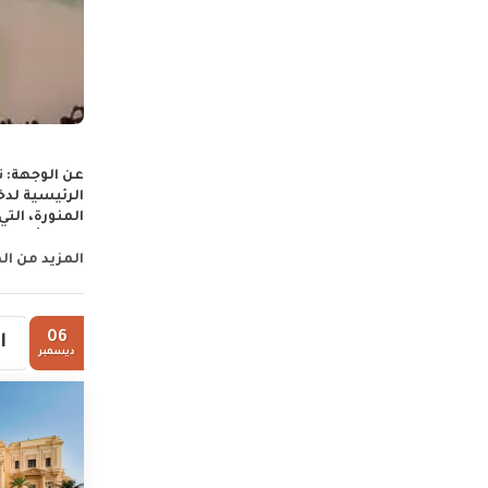
عن الوجهة:
ت
الرئيسية لدخو
المنورة، التي
وتذوّق أشهى 
المزيد من ال
في جدّة، وال
السعودية. شا
تحمل أسماء أ
06
ا
ديسمبر