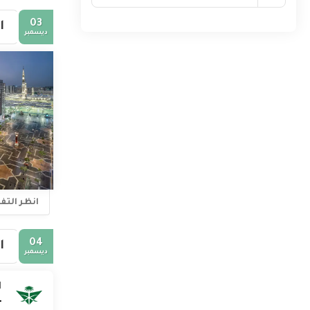
بجبال متصلة،
النبطية بعد م
03
ا
ديسمبر
انظر الت
04
ا
ديسمبر
1