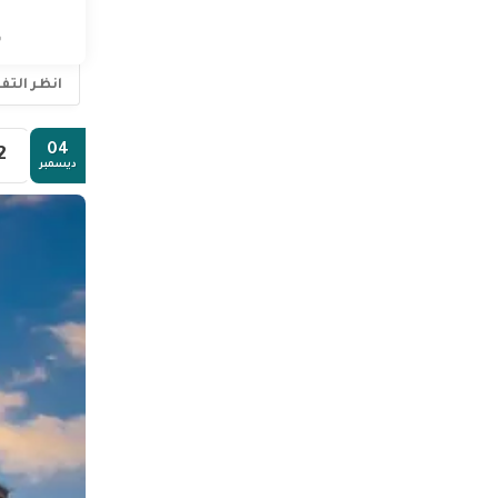
م
انظر الت
04
2.
ديسمبر