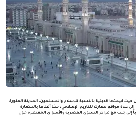
من حيث قيمتها الدينية بالنسبة للإسلام والمسلمين. المدينة المنورة
ة إلى عدة مواقع معارك للتاريخ الإسلامي، ممّا أغناها بالحضارة
نباً إلى جنب مع مراكز التسوق العصرية والأسواق المقنطرة حول
جاني الظاهر عبر مياه البحر كلوحة فنية لمناظر طبيعية تندر
 فهي أحد المواقع الأثرية العائدة إلى فترة ما قبل الإسلام، وقد أُدرجت
رف أيضاً باسم الحِجر. عند وصولك للمنطقة، ستجد نفسك محاطاً