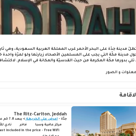
طلّ مدينة جدّة على البحر الأحمر غرب المملكة العربية السعودية، وهي ثانِ
ل مدينة مكّة التي يجب على المسلمين الأصحاء زيارتها ولو لمرّة واحدة خلا
 تلي بدورها مكّة المكرمة من حيث القدسيّة والمكانة في الإسلام. لاكتشاف
الأطعمة البحرية التي تشتهر بها، والاستمتاع بالقصور الساحرة، والمعالم
معلوات و الصور
ملك عبد العزيز هو من أمر ببنائه خلال إقامته في بيت نصيف لفترة من الزم
رع التحلية هو ذو مستوى رفيع وأهمية رئيسية عالية بين شوارع مدينة جد
شهر مراكز التسوق العالمية، بالإضافة إلى أفضل المطاعم والمكاتب ال
لاقامة
The Ritz-Carlton, Jeddah
جدّة -
اعرض علي الخريطة
> يبعد 7.8 كم عن المركز
مركز عافية وسبا
فاخر
نادي لل
t included in the price - Free WiFi