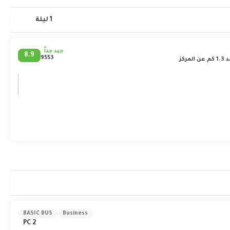
الذكر أن مدائن صالح كانت تعدّ عاصمةً ومدينة هامّة في الحضارة
1 ليلة
جيد جداً
8.9
9553
المركز
BASIC BUS
Business
2 PC