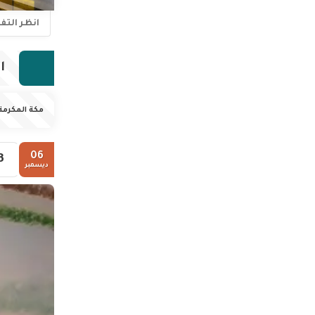
انظر الت
ا
مكة المكرمة
06
3.
ديسمبر