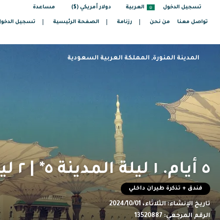
تسجيل الدخول
العربية
دولار أمريكي ($)
مساعدة
تواصل معنا
من نحن
رزنامة
الصفحة الرئيسية
تسجيل الدخول
المدينة المنورة, المملكة العربية السعودية
٥ أيام. ١ ليلة المدينة ٥* | ٢ ليلة مكة ٥* | ١ ليلة جدة ٥*
فندق + تذكرة طيران داخلي
تاريخ الإنشاء:
الثلاثاء، 2024/10/01
الرقم المرجعي:
13520887