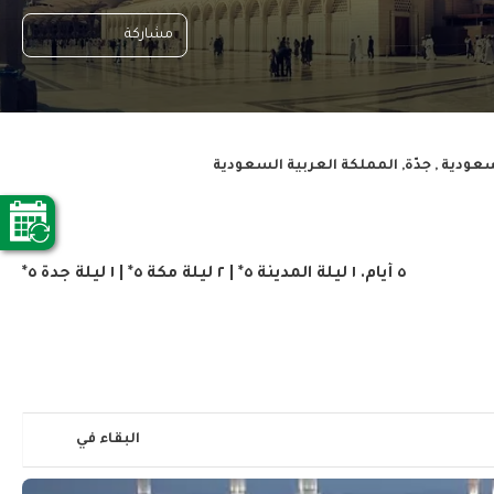
مشاركة
سعودية , جدّة, المملكة العربية السعودية
٥ أيام. ١ ليلة المدينة ٥* | ٢ ليلة مكة ٥* | ١ ليلة جدة ٥*
البقاء في