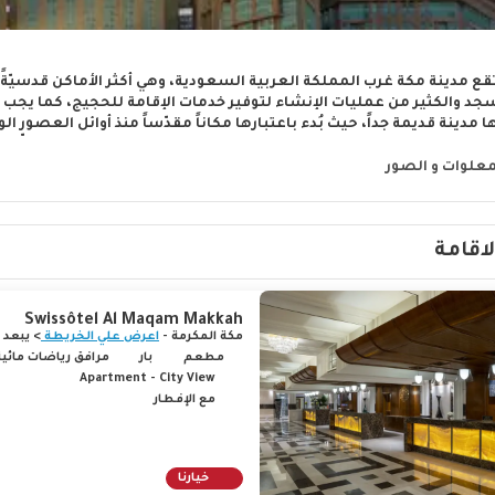
قع مدينة مكة غرب المملكة العربية السعودية، وهي أكثر الأماكن قدسيّةً في 
د والكثير من عمليات الإنشاء لتوفير خدمات الإقامة للحجيج، كما يجب الع
ها مدينة قديمة جداً، حيث بُدء باعتبارها مكاناً مقدّساً منذ أوائل العصور
ّية، تتوسّطه الكعبة المشرفة التي يصلي جميع المسلمين باتجاهها متّخذينه
مت إعادة بنائها على يد سيدنا ابراهيم وابنه اسماعيل عليهما السلام. تضم 
معلوات و الصور
ف أيضاً بجبل الرحمة، وكهف جبل ثور، ومسجد التنعيم، ووجود جميع هذه الم
أرض.
لاقامة
Swissôtel Al Maqam Makkah
مكة المكرمة -
اعرض علي الخريطة
> يبعد 0.8 كم عن المركز
مطعم
بار
مرافق رياضات مائية
Apartment - City View
مع الإفطار
خيارنا