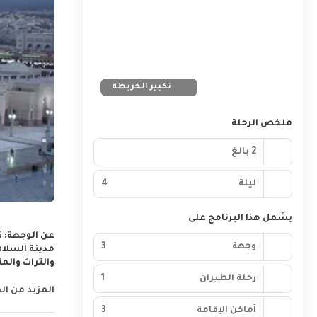
تكبير الخريطة
ملخص الرحلة
2 بالغ
ليلة
4
يشمل هذا البرنامج على
عن الوجهة:
ت
وجهة
3
مدينة السلام 
والتراث والم
المدينة. مين
رحلة الطيران
1
رؤيتها، إنها 
المزيد من ال
على قائمة ال
أماكن الإقامة
3