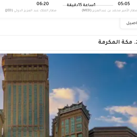
06:20
05:05
1ساعة 15دقيقة
طار الأمير محمد بن عبدالعزيز
(MED)
مطار الملك عبد العزيز الدولي
(JED)
فاصيل
مكة المكرمة