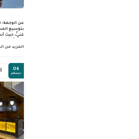
عن الوجهة:
ت
بتوسيع المسج
غنيًّ، حيث أن
تبجيلاً وأهم
السلام، ثم ت
المزيد من ال
عرفات المعرو
على سطح ال
04
ا
ديسمبر