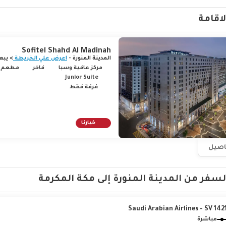
 ومنحدرات صخرية منفصلة في مشهد طبيعي واسع الامتداد، ومن الجدير ب
دينة البتراء في الأردن.
لاقامة
Sofitel Shahd Al Madinah
المدينة المنورة -
اعرض علي الخريطة
> يبعد 1.3 كم عن 
مركز عافية وسبا
فاخر
مطعم
Junior Suite
غرفة فقط
خيارنا
فاصيل
لسفر من المدينة المنورة إلى مكة المكرمة
Saudi Arabian Airlines - SV 142
مباشرة