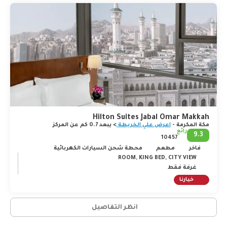
بنائها على يد سيدنا ابراهيم وابنه اسماعيل عليهما السلام. تضم
المواقع الرئيسية التي لا بد من زيارتها في مكّة جبل منى، وجبل
عرفات المعروف أيضاً بجبل الرحمة، وكهف جبل ثور، ومسجد
التنعيم، ووجود جميع هذه المواقع الأيقونية إسلامياً هو ما يجعل
منها أحد أهم الأماكن الروحية على سطح الأرض.
Hilton Suites Jabal Omar Makkah
مكة المكرمة -
اعرض علي الخريطة
> يبعد 0.7 كم عن المركز
رائع
9.3
10457
فاخر
مطعم
محطة شحن السيارات الكهربائية
ROOM, KING BED, CITY VIEW
غرفة فقط
خيارنا
انظر التفاصيل