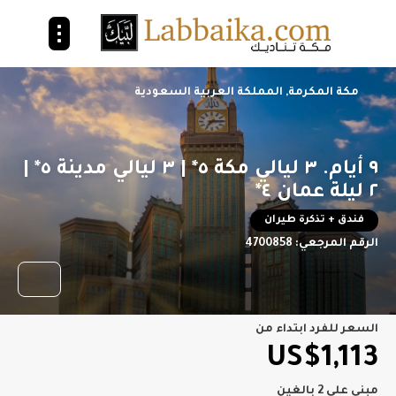
مكة المكرمة, المملكة العربية السعودية
٩ أيام. ٣ ليالي مكة ٥* | ٣ ليالي مدينة ٥* |
٢ ليلة عمان ٤*
فندق + تذكرة طيران
الرقم المرجعي:
4700858
السعر للفرد ابتداء من
US$1,113
مبني على 2 بالغين