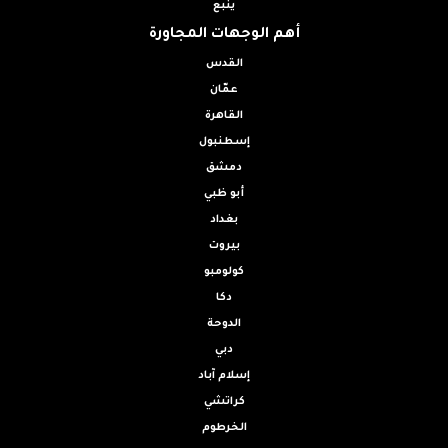
ينبع
أهم الوجهات المجاورة
القدس
عمّان
القاهرة
إسطنبول
دمشق
أبو ظبي
بغداد
بيروت
كولومبو
دكا
الدوحة
دبي
إسلام آباد
كراتشي
الخرطوم