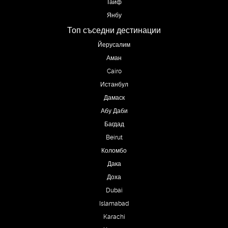
Таиф
Янбу
Топ съседни дестинации
Йерусалим
Аман
Cairo
Истанбул
Дамаск
Абу Даби
Багдад
Beirut
Коломбо
Дака
Доха
Dubai
Islamabad
Karachi