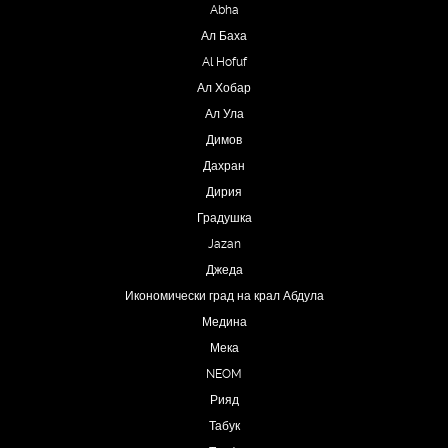
Abha
Ал Баха
Al Hofuf
Ал Хобар
Ал Ула
Димов
Дахран
Дирия
Градушка
Jazan
Джеда
Икономически град на крал Абдула
Медина
Мека
NEOM
Рияд
Табук