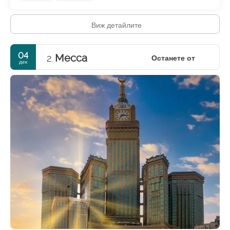
Виж детайлите
04
Mecca
Останете от
2.
дек