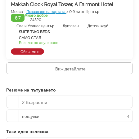
Makkah Clock Royal Tower, A Fairmont Hotel
Mecca -
Показване на картата
> 0,9 км от Център
Много добре
8,7
24320
Спа и Уелнес център
Луксозен
Детски клуб
SUITE TWO BEDS
САМО СТАЯ
Безплатно анулиране
Обичаме го
Виж детайлите
Резюме на пътуването
2 Възрастни
нощувки
4
Тази идея включва