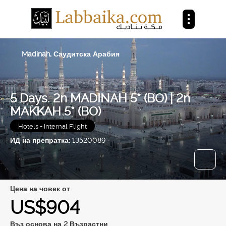
Madinah, Саудитска Арабия
5 Days. 2n MADINAH 5* (BO) | 2n
MAKKAH 5* (BO)
Hotels + Internal Flight
ИД на препратка:
13520089
цена на човек от
US$904
Въз основа на 2 Възрастни