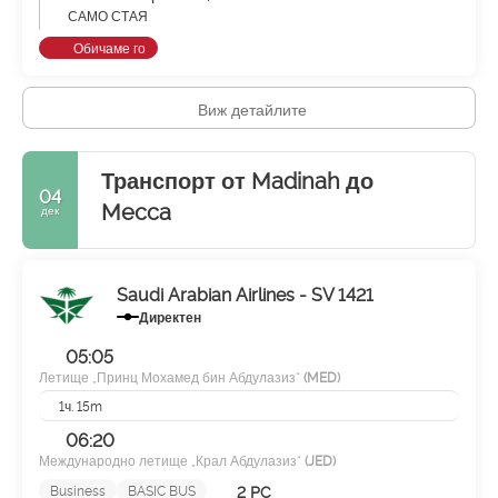
САМО СТАЯ
Обичаме го
Виж детайлите
Транспорт от Madinah до
04
Mecca
дек
Saudi Arabian Airlines - SV 1421
Директен
05:05
Летище „Принц Мохамед бин Абдулазиз“
(MED)
1ч. 15m
06:20
Международно летище „Крал Абдулазиз“
(JED)
2 PC
Business
BASIC BUS