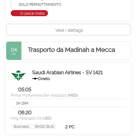
SOLO PERNOTTAMENTO
Ci piace molto
Vedi i dettagli
Trasporto da Madinah a Mecca
04
dic
Saudi Arabian Airlines - SV 1421
Diretto
05:05
Prince Mohammad Bin Abdulaziz
(MED)
1H 15M
06:20
King Abdulaziz Intl
(JED)
2 PC
Business
BASIC BUS