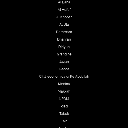
Al Baha
Al Hofuf
Al Khobar
Al Ula
Dammam
Dhahran
Diriyah
Grandine
Jazan
Gedda
Città economica di Re Abdullah
Medina
Makkah
NEOM
Riad
Tabuk
Taif