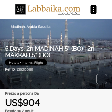
Madinah, Arabia Saudita
5 Days. 2n MADINAH 5* (BO) | 2n
MAKKAH 5* (BO)
Hotels + Internal Flight
Ref ID:
13520089
prezzo a persona Da
US$904
Basato su 2 adulti