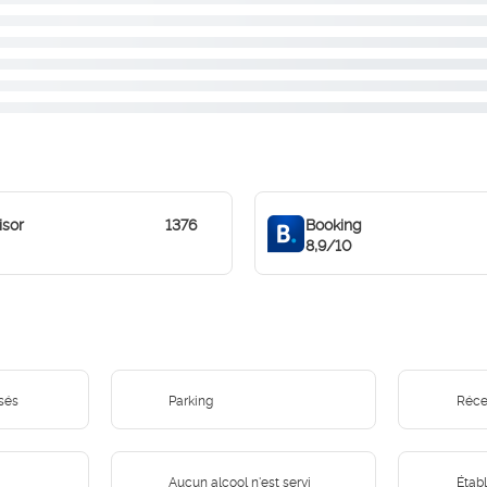
isor
1376
Booking
8,9/10
sés
Parking
Réce
Aucun alcool n'est servi
Étab