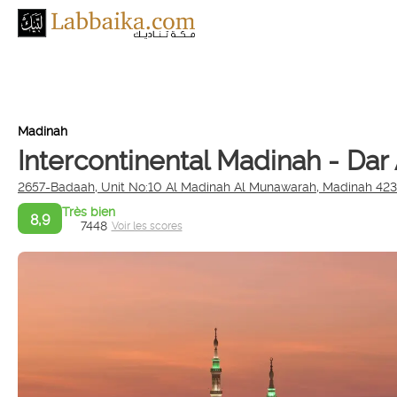
Madinah
Intercontinental Madinah - Dar
2657-Badaah, Unit No:10 Al Madinah Al Munawarah, Madinah 42
Très bien
8,9
7448
Voir les scores