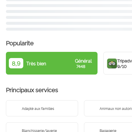
Popularite
Général
Tripadv
8,9
Très bien
9/10
7448
Principaux services
Adapté aux familles
Animaux non autori
Blanchisserie/laverie
Bagagerie