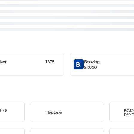
isor
1376
Booking
8,9/10
е не
Кругл
Парковка
регис