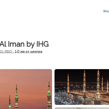
Вхо
 Al Iman by IHG
311-3910
, 1,0 км от центра