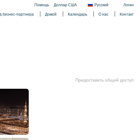
Помощь
Доллар США
Русский
Логин
д бизнес-партнера
Домой
Календарь
О нас
Контакт
Предоставить общий доступ