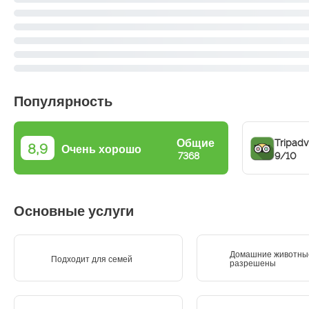
Популярность
Общие
Tripadv
8,9
Очень хорошо
9/10
7368
Основные услуги
Домашние животны
Подходит для семей
разрешены