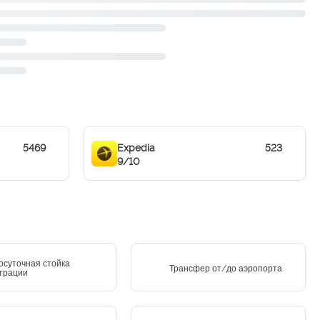
5469
Expedia
523
9/10
осуточная стойка
Трансфер от/до аэропорта
трации