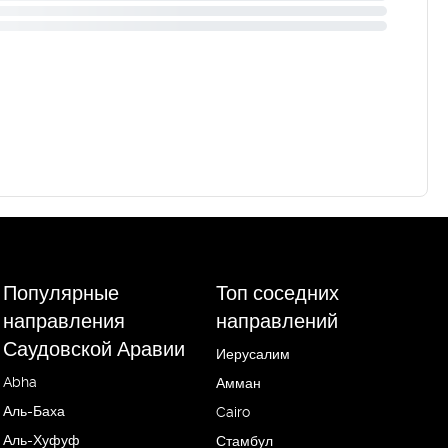
Популярные
Топ соседних
направления
направлений
Саудовской Аравии
Иерусалим
Abha
Амман
Аль-Баха
Cairo
Аль-Хуфуф
Стамбул