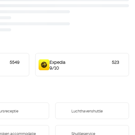
5549
Expedia
523
9/10
ursreceptie
Luchthavenshuttle
-roken accommodatie
Shuttleservice