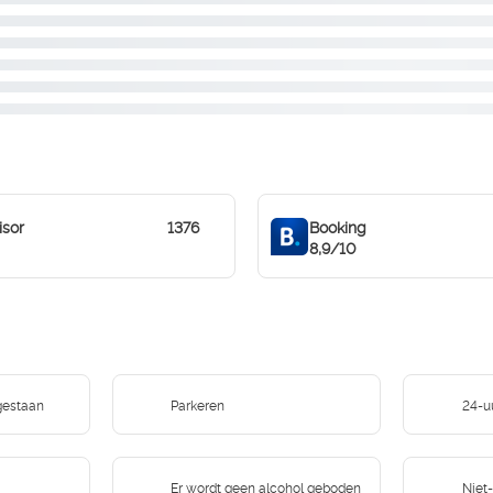
isor
1376
Booking
8,9/10
gestaan
Parkeren
24-u
Er wordt geen alcohol geboden
Niet