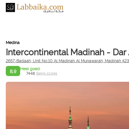
Medina
Intercontinental Madinah - Dar
2657-Badaah, Unit No:10 Al Madinah Al Munawarah, Madinah 42
Heel goed
8,9
7448
Bekijk scores