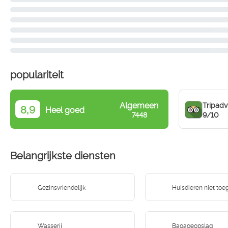
populariteit
Algemeen
Tripadv
8,9
Heel goed
9/10
7448
Belangrijkste diensten
Gezinsvriendelijk
Huisdieren niet toe
Wasserij
Bagageopslag