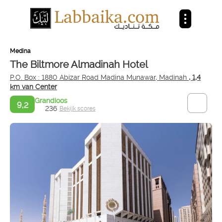
Medina
The Biltmore Almadinah Hotel
P.O. Box : 1880 Abizar Road Madina Munawar, Madinah
, 1,4
km van Center
Grandioos
9,2
236
Bekijk scores