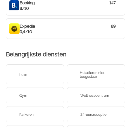
Booking
147
9/10
Expedia
89
9,4/10
Belangrijkste diensten
Huisdieren niet
Luxe
toegestaan
Gym
Wellnesscentrum
Parkeren
24-uursreceptie