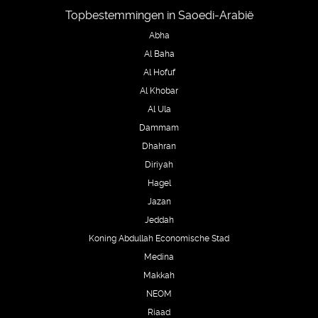
Topbestemmingen in Saoedi-Arabië
Abha
Al Baha
Al Hofuf
Al Khobar
Al Ula
Dammam
Dhahran
Diriyah
Hagel
Jazan
Jeddah
Koning Abdullah Economische Stad
Medina
Makkah
NEOM
Riaad