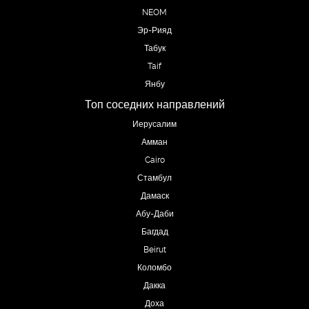
NEOM
Эр-Рияд
Табук
Taif
Янбу
Топ соседних направлений
Иерусалим
Амман
Cairo
Стамбул
Дамаск
Абу-Даби
Багдад
Beirut
Коломбо
Дакка
Доха