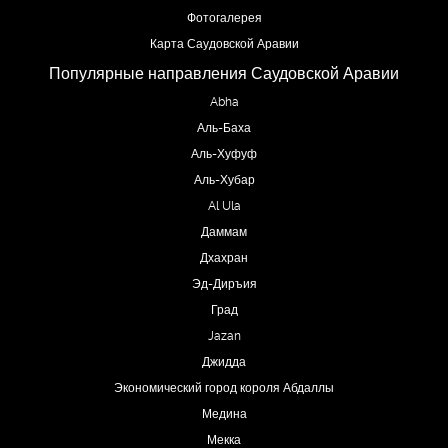
Фотогалерея
Карта Саудовской Аравии
Популярные направления Саудовской Аравии
Abha
Аль-Баха
Аль-Хуфуф
Аль-Хубар
Al Ula
Даммам
Дхахран
Эд-Диръия
Град
Jazan
Джидда
Экономический город короля Абдаллы
Медина
Мекка