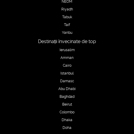
NEOM
Riyadh
Tabuk
Taif
Yanbu
Destinații învecinate de top
Ierusalim
Amman
Cairo
Istanbul
Damasc
Abu Dhabi
Baghdad
Beirut
Colombo
Dhaka
Doha