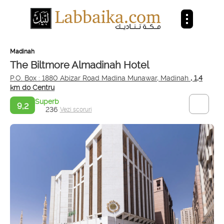
Madinah
The Biltmore Almadinah Hotel
P.O. Box : 1880 Abizar Road Madina Munawar, Madinah
, 1,4
km do Centru
Superb
9,2
236
Vezi scoruri