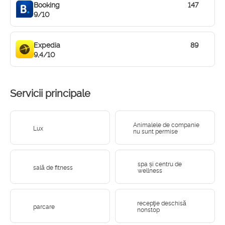
Booking
147
9/10
Expedia
89
9,4/10
Servicii principale
Animalele de companie
Lux
nu sunt permise
spa și centru de
sală de fitness
wellness
recepţie deschisă
parcare
nonstop