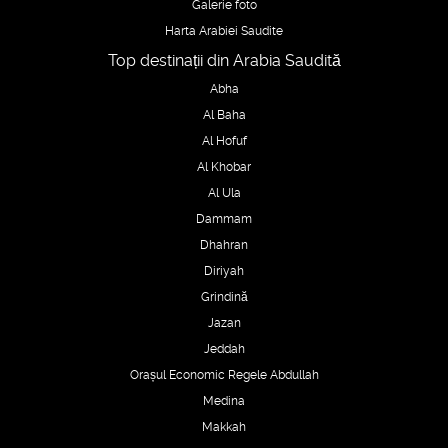
Galerie foto
Harta Arabiei Saudite
Top destinații din Arabia Saudită
Abha
Al Baha
Al Hofuf
Al Khobar
Al Ula
Dammam
Dhahran
Diriyah
Grindină
Jazan
Jeddah
Orașul Economic Regele Abdullah
Medina
Makkah