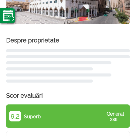
Despre proprietate
Scor evaluări
General
9,2
Superb
236