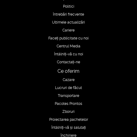
Politici
Întrebări frecvente
Ultimele actualizări
Cariere
Faceți publicitate cu noi
Centrul Media
Întâlniți-vă cu noi
Contactați-ne
Ce oferim
Cazare
Lucruri de făcut
Transportare
Pacotes Prontos
Zboruri
Proiectarea pachetelor
Întâlniți-vă și salutați
Închiriere