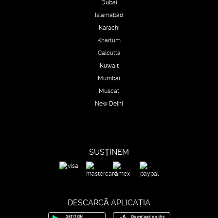
Dubai
Islamabad
Karachi
Khartum
Calcutta
Kuwait
Mumbai
Muscat
New Delhi
SUSȚINEM
DESCARCĂ APLICAȚIA